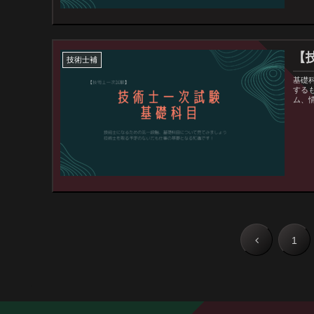
【
技術士補
基礎
する
ム、
1