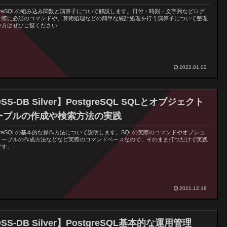
tgreSQLの組み込み関数と演算子について解説します。日付・時刻・文字列などログ
す際に必須のコマンドや、算術処理などの簡単な統計処理を行う演算子について整理
い方はぜひご覧ください
2022.01.02
SS-DB Silver】PostgreSQL SQLとオブジェクト
ーブルの作成や検索方法の実践
tgreSQLの基本的な操作方法について説明します。SQLの実際のコマンドやオプショ
テーブルの作成方法などなど実際のコマンドベースなので、そのまま打つだけで実践
です。
2021.12.18
SS-DB Silver】PostgreSQL基本的な運用管理