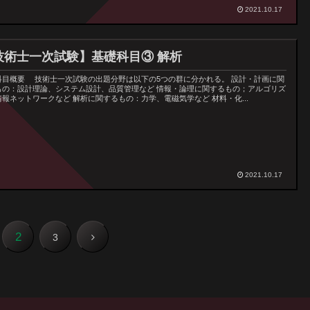
2021.10.17
技術士一次試験】基礎科目③ 解析
科目概要 技術士一次試験の出題分野は以下の5つの群に分かれる。 設計・計画に関
もの：設計理論、システム設計、品質管理など 情報・論理に関するもの；アルゴリズ
情報ネットワークなど 解析に関するもの：力学、電磁気学など 材料・化...
2021.10.17
2
3