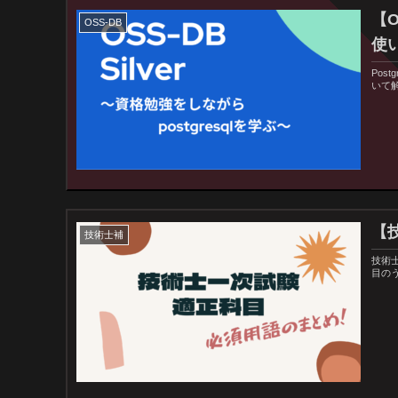
【O
OSS-DB
使
Pos
いて
【
技術士補
技術
目の