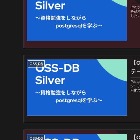
Pos
を残
した
【O
OSS-DB
テ
Pos
ン、
可能
【O
OSS-DB