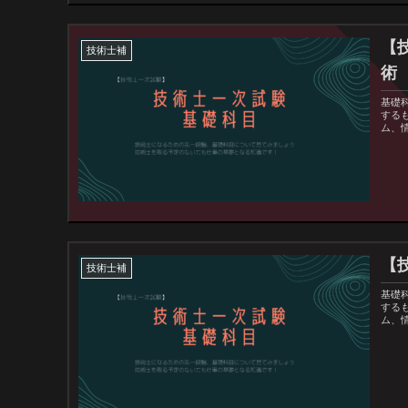
【
技術士補
術
基礎
する
ム、
【
技術士補
基礎
する
ム、