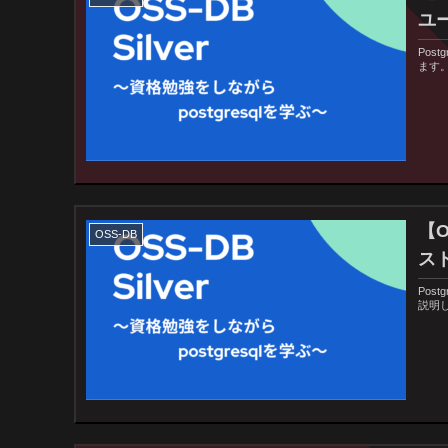
ユ
Pos
ます
【O
OSS-DB
ス
Pos
説明