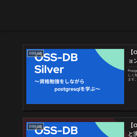
【O
OSS-DB
ョ
Pos
しく
ます
【O
OSS-DB
と